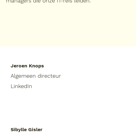
managers die onze IT-reis leiden.
Jeroen Knops
Algemeen directeur
LinkedIn
Sibylle Gisler